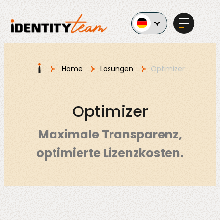
Ga naar de inhoud
I
Home
Lösungen
Optimizer
Services
Optimizer
Maximale Transparenz,
optimierte Lizenzkosten.
KI im
Unternehmen