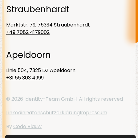
Straubenhardt
Marktstr. 79, 75334 Straubenhardt
+49 7082 4179002
Apeldoorn
Linie 504, 7325 DZ Apeldoorn
+31 55 303 4999
© 2026 Identity-Team GmbH. All rights reserved
Linkedin
Datenschutzerklärung
Impressum
By
Code Blauw