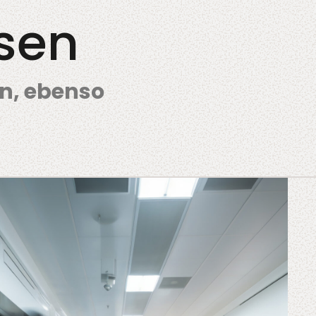
sen
en, ebenso
en