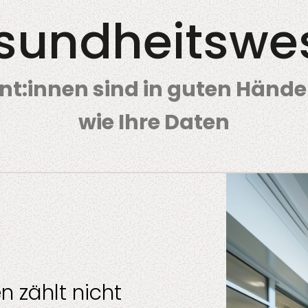
sundheitswe
ent:innen sind in guten Händ
nt
Alle Dienstleistung
Fertigung
wie Ihre Daten
 zählt nicht