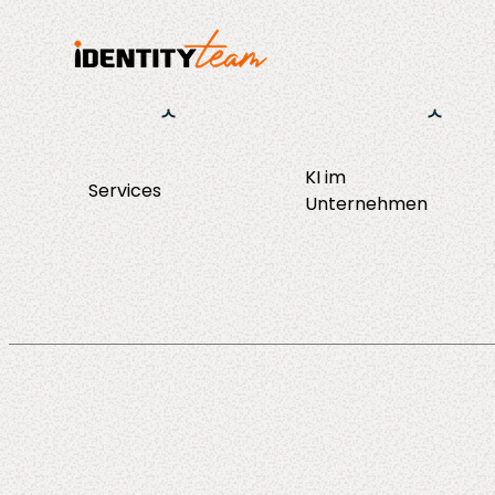
KI im
Services
KI Strategie &
Unternehmen
Consulting
Enablement
Operations
Agent Discov