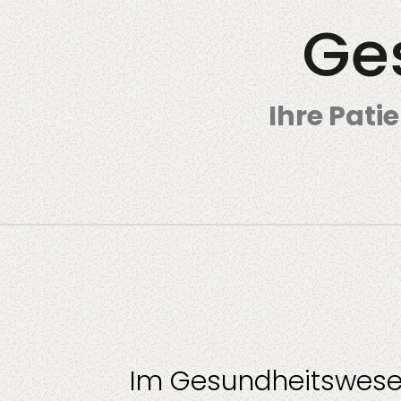
Ge
Ihre Pati
DevSecOps
Co-Consulta
Im Gesundheitswesen