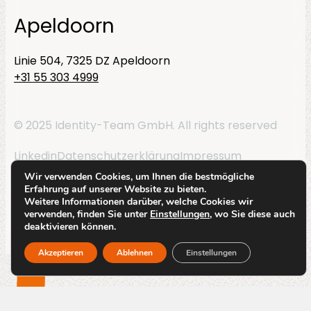
Apeldoorn
Linie 504, 7325 DZ Apeldoorn
+31 55 303 4999
© 2025 Identity-Team GmbH. All rights reserved
Linkedin
Datenschutzerklärung
Impressum
Wir verwenden Cookies, um Ihnen die bestmögliche
By
Code Blauw
Erfahrung auf unserer Website zu bieten.
Weitere Informationen darüber, welche Cookies wir
verwenden, finden Sie unter
Einstellungen
, wo Sie diese auch
deaktivieren können.
Akzeptieren
Ablehnen
Einstellungen