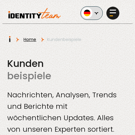
Ga naar de inhoud
I
Home
Kundenbeispiele
Services
Kunden
beispiele
Nachrichten, Analysen, Trends
KI im
und Berichte mit
Unternehmen
wöchentlichen Updates. Alles
von unseren Experten sortiert.