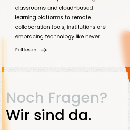
classrooms and cloud-based
learning platforms to remote
collaboration tools, institutions are
embracing technology like never
before. But with this digital growth
Fall lesen
comes new challenges: How do you
ensure secure, seamless, and fair
access for students, faculty, and staff
—anytime, anywhere?
Noch Fragen?
Wir sind da.