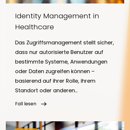
Über
uns
Identity Management in
Healthcare
Das Zugriffsmanagement stellt sicher,
dass nur autorisierte Benutzer auf
Insights
bestimmte Systeme, Anwendungen
oder Daten zugreifen können –
basierend auf ihrer Rolle, ihrem
Standort oder anderen
About us
kontextbezogenen Faktoren. Es
Fall lesen
umfasst Technologien wie Single
Kontakt
Sign-On (SSO), Multi-Faktor-
Authentifizierung (MFA), föderierten