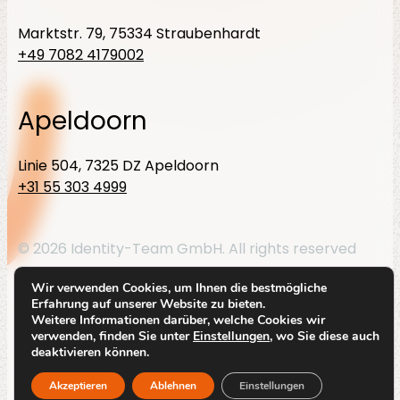
Über
Marktstr. 79, 75334 Straubenhardt
uns
+49 7082 4179002
Apeldoorn
Linie 504, 7325 DZ Apeldoorn
+31 55 303 4999
Insights
© 2026 Identity-Team GmbH. All rights reserved
Linkedin
Datenschutzerklärung
Impressum
Wir verwenden Cookies, um Ihnen die bestmögliche
About us
Erfahrung auf unserer Website zu bieten.
Weitere Informationen darüber, welche Cookies wir
By
Code Blauw
verwenden, finden Sie unter
Einstellungen
, wo Sie diese auch
deaktivieren können.
Kontakt
Akzeptieren
Ablehnen
Einstellungen