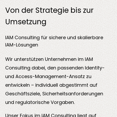
Über
Von der Strategie bis zur
uns
Umsetzung
IAM Consulting für sichere und skalierbare
IAM-Lösungen
Insights
Wir unterstützen Unternehmen im
IAM
Consulting
dabei, den passenden Identity-
und Access-Management-Ansatz zu
entwickeln – individuell abgestimmt auf
About us
Geschäftsziele, Sicherheitsanforderungen
und regulatorische Vorgaben.
Kontakt
Unser Fokus im IAM Consulting liegt auf