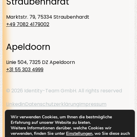
Straubenhardt
Marktstr. 79, 75334 Straubenhardt
+49 7082 4179002
Apeldoorn
Linie 504, 7325 DZ Apeldoorn
+31 55 303 4999
© 2026 Identity-Team GmbH. All rights reserved
Linkedin
Datenschutzerklärung
Impressum
Wir verwenden Cookies, um Ihnen die bestmögliche
By
Code Blauw
Erfahrung auf unserer Website zu bieten.
Weitere Informationen darüber, welche Cookies wir
verwenden, finden Sie unter
Einstellungen
, wo Sie diese auch