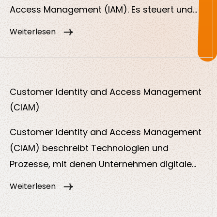
Access Management (IAM). Es steuert und
kontrolliert, wer worauf zugreifen darf, und
Weiterlesen
stellt sicher, dass nur autorisierte Benutzer
oder Systeme auf digitale Ressourcen wie
Anwendungen, Daten oder Services zugreifen
können.
Customer Identity and Access Management
(CIAM)
Customer Identity and Access Management
(CIAM) beschreibt Technologien und
Prozesse, mit denen Unternehmen digitale
Identitäten ihrer externen Nutzenden, also
Weiterlesen
von Kund:innen oder Partner:innen sicher
verwalten. Im Unterschied zum klassischen