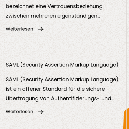
bezeichnet eine Vertrauensbeziehung
zwischen mehreren eigenständigen
Identitätsquellen. Sie ermöglicht es
Weiterlesen
Benutzer:innen, sich über
Organisationsgrenzen hinweg sicher
anzumelden, ohne ein neues Konto anlegen
zu müssen.
SAML (Security Assertion Markup Language)
SAML (Security Assertion Markup Language)
ist ein offener Standard für die sichere
Übertragung von Authentifizierungs- und
Autorisierungsdaten zwischen einem
Weiterlesen
Identitätsanbieter (IdP) und einem
Dienstanbieter (Service Provider, SP). Das