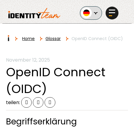
Ga naar de inhoud
I
Home
Glossar
OpenID Connect (OIDC)
Services
November 12, 2025
OpenID Connect
(OIDC)
KI im
teilen:
Unternehmen
Begriffserklärung