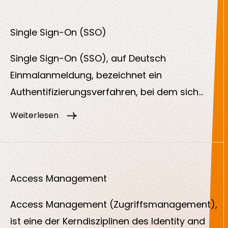
Protokoll basiert auf XML und wird vor allem
im Unternehmens- und Behördenumfeld für
Single Sign-On (SSO)
Single Sign-On (SSO) eingesetzt.
Single Sign-On (SSO), auf Deutsch
Einmalanmeldung, bezeichnet ein
Authentifizierungsverfahren, bei dem sich
Nutzerinnen und Nutzer nur einmal anmelden
Weiterlesen
müssen, um anschließend auf mehrere
Dienste oder Anwendungen zugreifen zu
können. Dabei übernimmt ein zentraler
Anbieter die Prüfung der Identität und gibt
Access Management
diese Bestätigung an andere Dienste weiter.
Access Management (Zugriffsmanagement),
ist eine der Kerndisziplinen des Identity and