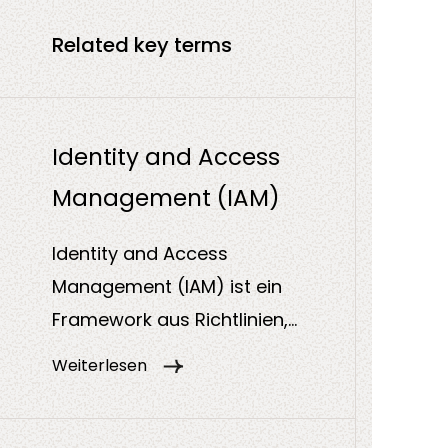
Related key terms
DevSecOps
Co-Consulta
Identity and Access
Management (IAM)
Identity and Access
Management (IAM) ist ein
Framework aus Richtlinien,
Prozessen und Technologien zur
Weiterlesen
Verwaltung digitaler Identitäten
und der Steuerung von