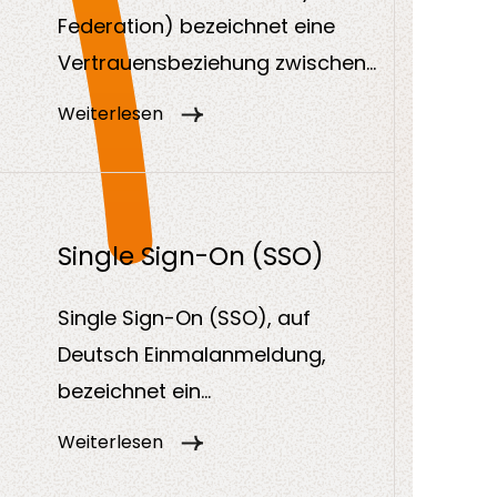
Federation) bezeichnet eine
Vertrauensbeziehung zwischen
mehreren eigenständigen
Weiterlesen
Identitätsquellen. Sie ermöglicht
es Benutzer:innen, sich über
Organisationsgrenzen hinweg
sicher anzumelden, ohne ein
Single Sign-On (SSO)
neues Konto anlegen zu
Single Sign-On (SSO), auf
müssen.
Deutsch Einmalanmeldung,
bezeichnet ein
Authentifizierungsverfahren, bei
Weiterlesen
dem sich Nutzerinnen und