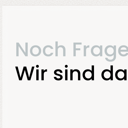
OpenID Connect erweitert OAuth
2.0 um eine standardisierte
Methode zur Authentifizierung
von Nutzern.
Noch Frag
Wir sind da