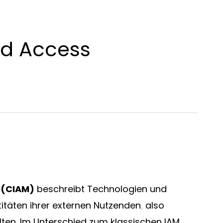
nd Access
en
 (CIAM)
beschreibt Technologien und
itäten ihrer externen Nutzenden
,
also
lten. Im Unterschied zum klassischen IAM,