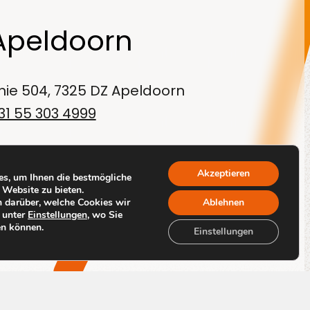
Apeldoorn
inie 504, 7325 DZ Apeldoorn
31 55 303 4999
Akzeptieren
s, um Ihnen die bestmögliche
 Website zu bieten.
 darüber, welche Cookies wir
Ablehnen
 unter
Einstellungen
, wo Sie
en können.
By
Code Blauw
Einstellungen