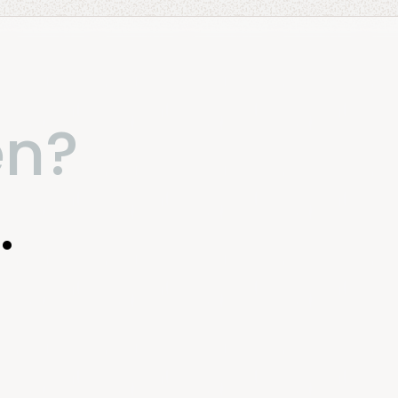
en?
.