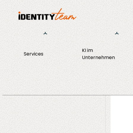
KI im
Services
KI Strategie &
Unternehmen
Consulting
Enablement
Operations
Agent Discov