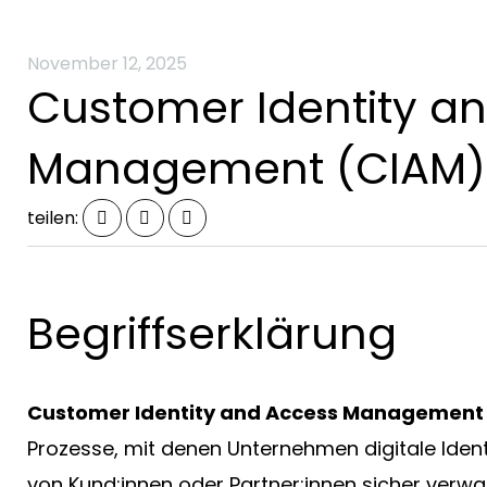
November 12, 2025
Customer Identity a
Management (CIAM)
nt
Alle Dienstleistung
Fertigung
teilen:
Begriffserklärung
Customer Identity and Access Management
Prozesse, mit denen Unternehmen digitale Ident
von
Kund:innen oder Partner:innen sicher verwa