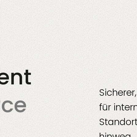
nt
Alle Dienstleistung
Fertigung
ent
Sicherer,
rce
für inte
Standor
hinweg.