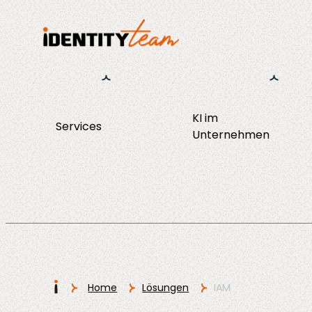
KI im
Services
KI Strategie &
Unternehmen
Consulting
Enablement
Operations
Agent Discov
I
Home
Lösungen
IAM