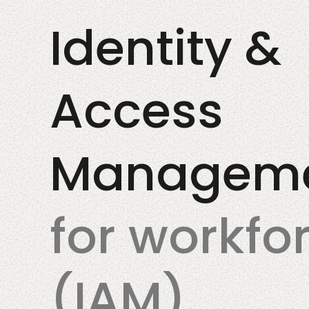
Identity &
Access
DevSecOps
Co-Consulta
Managem
for workfo
(IAM)