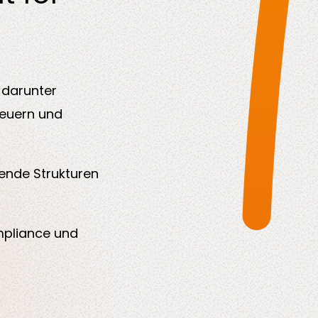
 darunter
teuern und
ende Strukturen
mpliance und