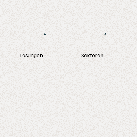
Ga naar de inhoud
Lösungen
Sektoren
NHI Management
Implementierung
Finanzwesen
One Identity Angular Portal
ery
Training
Versicherunge
Migration