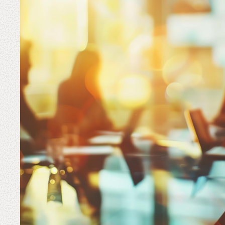
DevSecOps
Co-Consulta