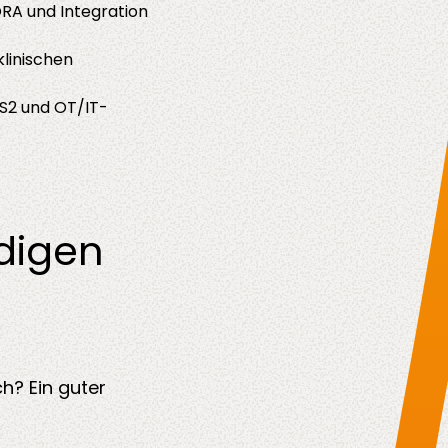
RA und Integration
linischen
S2 und OT/IT-
ndigen
h? Ein guter