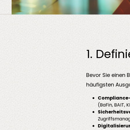
1. Defi
Bevor Sie einen B
häufigsten Ausg
Compliance-
(
BaFin
, BAIT,
Sicherheitsvo
Zugriffsmana
Digitalisieru