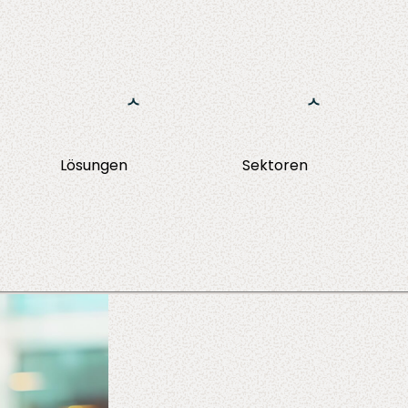
Ga naar de inhoud
Lösungen
Sektoren
NHI Management
Implementierung
Finanzwesen
One Identity Angular Portal
ery
Training
Versicherunge
Migration