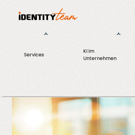
KI im
Services
KI Strategie &
Unternehmen
Consulting
Enablement
Operations
Agent Discov