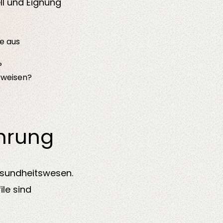
ll und Eignung
e aus
?
rweisen?
ahrung
esundheitswesen.
le sind