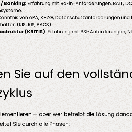
/ Banking:
Erfahrung mit BaFin-Anforderungen, BAIT, DO
nsysteme.
enntnis von ePA, KHZG, Datenschutzanforderungen und k
aften (KIS, RIS, PACS).
rastruktur (KRITIS):
Erfahrung mit BSI-Anforderungen, NI
en Sie auf den vollstä
zyklus
plementieren — aber wer betreibt die Lösung danac
itet Sie durch alle Phasen: