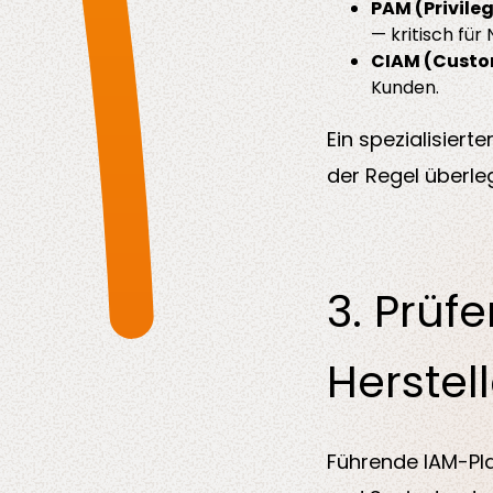
PAM (Privil
— kritisch für 
CIAM (Custo
Kunden.
Ein spezialisiert
der Regel überl
3. Prüf
Herstell
Führende IAM-Plat