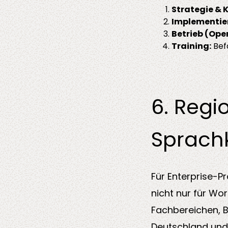
Strategie & 
Implementie
Betrieb (Ope
Training:
Befä
6. Regi
Sprach
Für Enterprise-P
nicht nur für Wo
Fachbereichen, B
Deutschland und 