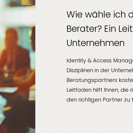
Wie wähle ich d
Berater? Ein Lei
Unternehmen
nt
Alle Dienstleistung
Fertigung
Identity & Access Manag
Disziplinen in der Untern
Beratungspartners kostet 
Leitfaden hilft Ihnen, die
den richtigen Partner zu 