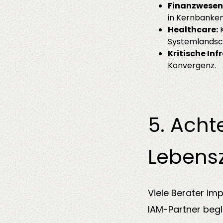
Finanzwesen 
in Kernbanke
Healthcare:
K
Systemlandsch
Kritische Inf
Konvergenz.
5. Acht
Lebens
Viele Berater im
IAM-Partner begle