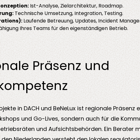
Konzeption:
Ist-Analyse, Zielarchitektur, Roadmap.
rung:
Technische Umsetzung, Integration, Testing.
rations):
Laufende Betreuung, Updates, Incident Manag
higung Ihres Teams für den eigenständigen Betrieb.
onale Präsenz und
kompetenz
rojekte in DACH und BeNeLux ist regionale Präsenz
rkshops und Go-Lives, sondern auch für die Kommu
etriebsräten und Aufsichtsbehörden. Ein Berater m
den Niederlanden versteht den lokalen regulatori