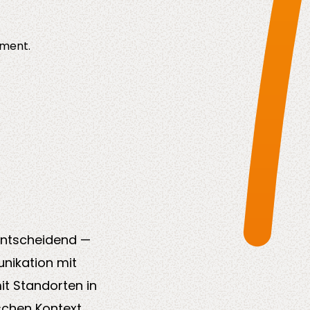
ement.
 entscheidend —
nikation mit
it Standorten in
schen Kontext.