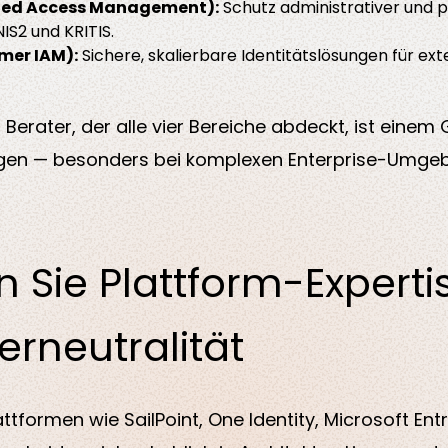
eged Access Management)
:
Schutz administrativer und p
NIS2 und KRITIS.
mer IAM)
:
Sichere, skalierbare Identitätslösungen für ex
er Berater, der alle vier Bereiche abdeckt, ist einem 
egen — besonders bei komplexen Enterprise-Umge
en Sie Plattform-Expert
erneutralität
tformen wie SailPoint, One Identity, Microsoft Entra