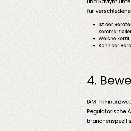
und Saviynt unte
für verschiedene 
Ist der Berat
kommerzielle
Welche Zertif
Kann der Bera
4. Bewe
IAM im Finanzwe
Regulatorische A
branchenspezifisc