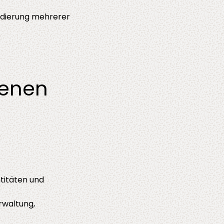
idierung mehrerer
denen
titäten und
rwaltung,