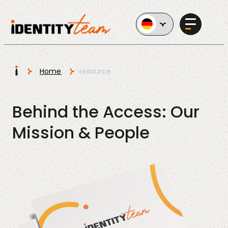
Ga naar de inhoud
I
Home
resource
Services
Behind the Access: Our
Mission & People
KI im
Unternehmen