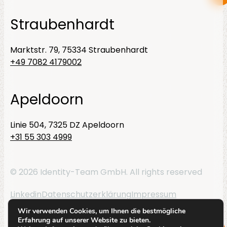
Straubenhardt
Marktstr. 79, 75334 Straubenhardt
+49 7082 4179002
Apeldoorn
Linie 504, 7325 DZ Apeldoorn
+31 55 303 4999
© 2026 Identity-Team GmbH. All rights reserved
Linkedin
Datenschutzerklärung
Impressum
Wir verwenden Cookies, um Ihnen die bestmögliche
By
Code Blauw
Erfahrung auf unserer Website zu bieten.