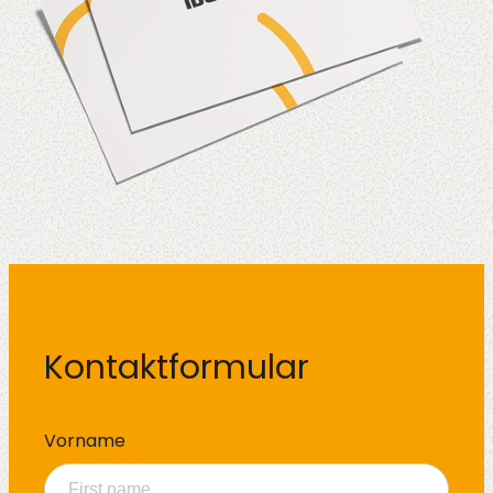
Lösungen
Sektoren
Kontaktformular
Name
*
Vorname