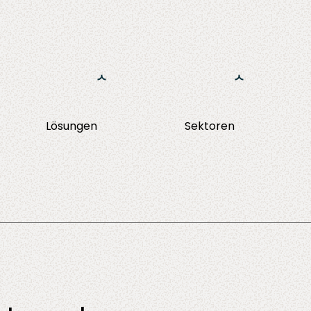
Ga naar de inhoud
Lösungen
Sektoren
NHI Management
Implementierung
Finanzwesen
One Identity Angular Portal
ery
Training
Versicherunge
Migration