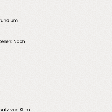
 rund um
en
tellen: Noch
satz von KI im