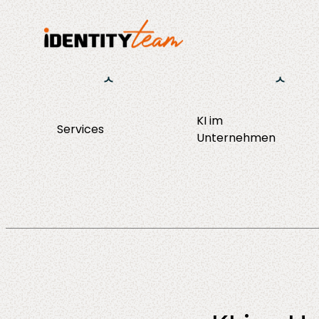
KI im
Services
KI Strategie &
Unternehmen
Consulting
Enablement
Operations
Agent Discov