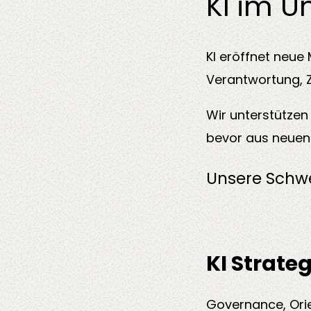
KI im 
KI eröffnet neue
Verantwortung, 
DevSecOps
Co-Consulta
Wir unterstützen
bevor aus neuen 
Unsere Schw
KI Strate
Governance, Orie