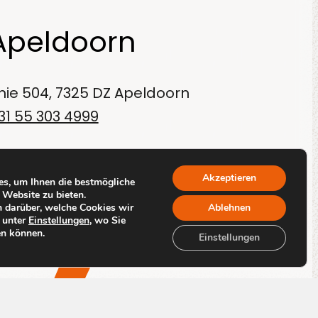
Apeldoorn
inie 504, 7325 DZ Apeldoorn
31 55 303 4999
Akzeptieren
s, um Ihnen die bestmögliche
 Website zu bieten.
 darüber, welche Cookies wir
Ablehnen
 unter
Einstellungen
, wo Sie
en können.
By
Code Blauw
Einstellungen