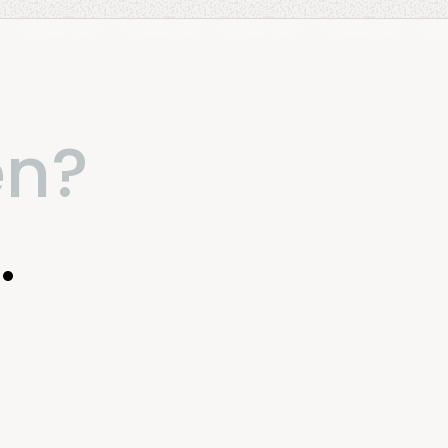
en?
.