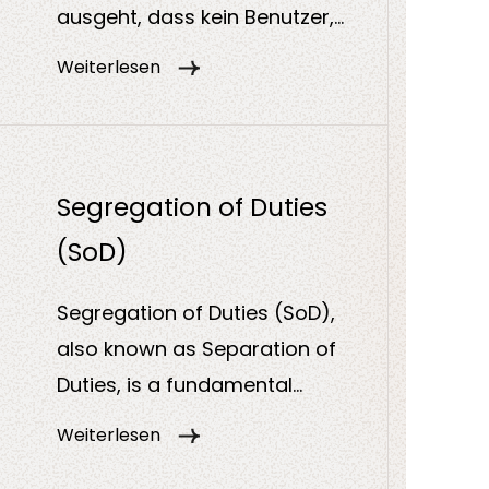
ausgeht, dass kein Benutzer,
Gerät oder System automatisch
Weiterlesen
vertrauenswürdig ist,
unabhängig davon, ob es sich
innerhalb oder außerhalb des
Unternehmensnetzwerks
Segregation of Duties
befindet. Jeder Zugriff muss
(SoD)
kontinuierlich überprüft,
autorisiert und überwacht
Segregation of Duties (SoD),
werden. Ziel ist es, Risiken zu
also known as Separation of
minimieren und unbefugte
Duties, is a fundamental
Zugriffe effektiv zu verhindern.
governance and security
Weiterlesen
principle that ensures no single