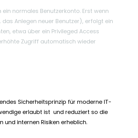
en ein normales Benutzerkonto. Erst wenn
B. das Anlegen neuer Benutzer), erfolgt ein
ten, etwa über ein Privileged Access
höhte Zugriff automatisch wieder
gendes Sicherheitsprinzip für moderne IT-
wendige erlaubt ist und reduziert so die
 und internen Risiken erheblich.