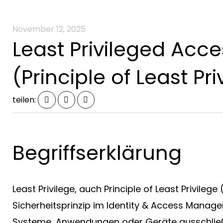
November 12, 2025
Least Privileged Acce
(Principle of Least Pr
nt
Alle Dienstleistung
Fertigung
teilen:
Begriffserklärung
Least Privilege, auch Principle of Least Privilege
Sicherheitsprinzip im Identity & Access Manage
Systeme, Anwendungen oder Geräte ausschließl