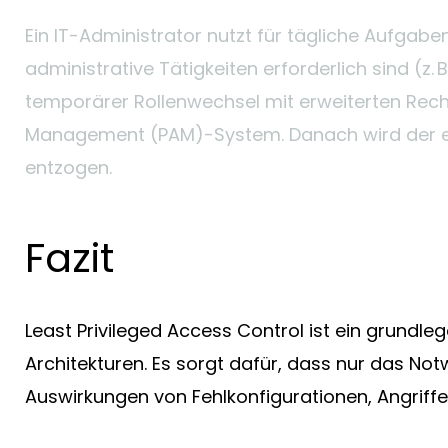
Ein IT-Administrator nutzt für tägliche Aufgab
administrative Tätigkeiten erforderlich sind (z. 
temporärer Rollenwechsel mit erweiterten Rech
Management (PAM)-System. Danach wird der er
entzogen.
Fazit
Least Privileged Access Control ist ein grundle
Architekturen. Es sorgt dafür, dass nur das Not
Auswirkungen von Fehlkonfigurationen, Angriffen