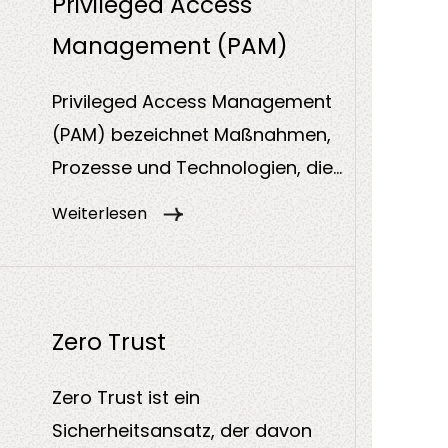
Privileged Access
digitale Ressourcen wie
Management (PAM)
Anwendungen, Daten oder
Services zugreifen können.
Privileged Access Management
(PAM) bezeichnet Maßnahmen,
Prozesse und Technologien, die
den Zugriff auf besonders
Weiterlesen
sensible Konten und Systeme
steuern und überwachen. Ziel ist
es, den Missbrauch privilegierter
Berechtigungen zu verhindern
Zero Trust
und die Sicherheit kritischer IT-
Zero Trust ist ein
Ressourcen zu gewährleisten.
Sicherheitsansatz, der davon