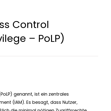
ss Control
ivilege – PoLP)
en
 (PoLP) genannt, ist ein zentrales
ment (IAM). Es besagt, dass Nutzer,
ich die minimal nötigen Zugriffsrechte