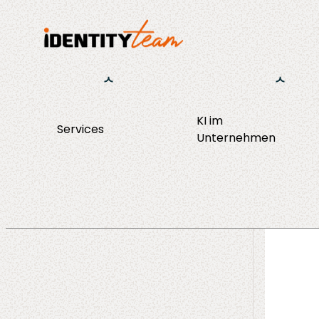
KI im
Services
KI Strategie &
Unternehmen
Consulting
Enablement
Operations
Agent Discov