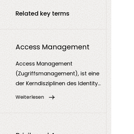
Related key terms
DevSecOps
Co-Consulta
Access Management
Access Management
(Zugriffsmanagement), ist eine
der Kerndisziplinen des Identity
and Access Management (IAM).
Weiterlesen
Es steuert und kontrolliert, wer
worauf zugreifen darf, und stellt
sicher, dass nur autorisierte
Benutzer oder Systeme auf