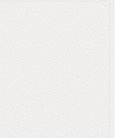
individual has full control over
an entire process. Its purpose is
to prevent errors, misuse, and
fraud by distributing
responsibilities and establishing
clear accountability.