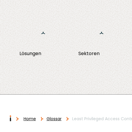
Ga naar de inhoud
Lösungen
Sektoren
NHI Management
Implementierung
Finanzwesen
One Identity Angular Portal
ery
Training
Versicherunge
I
Home
Glossar
Least Privileged Access Contro
Migration